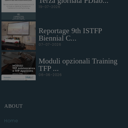
Terza giornata PDlab...
19-07-2026
Reportage 9th ISTFP
Biennial C...
07-07-2026
Moduli opzionali Training
TFP ...
06-06-2026
ABOUT
Home