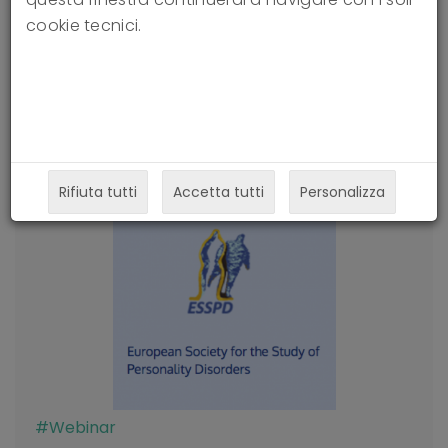
Tutti
# Training
# Webinar
cookie tecnici.
# Seminari e Convegni
# Conferenze ISTFP
# Articoli
Rifiuta tutti
Accetta tutti
Personalizza
#Webinar