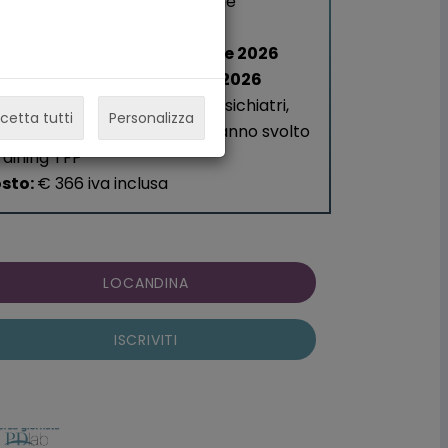
dalità di erogazione
: Online
te:
P Adolescenza
- 10-11 ottobre 2026
P Apllicata -
24-25 ottobre 2026
stinatari
: Medici chirurghi, psichiatri,
cetta tutti
Personalizza
icoterapeuti, psicologi che hanno svolto
training TFP
sto:
€ 366 iva inclusa
LOCANDINA
ISCRIVITI