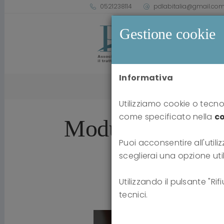
0521238114
pdlabitalia@gmail.co
Gestione cookie
Informativa
Home
news
Utilizziamo cookie o tecnol
come specificato nella
co
Moduli opzional
Puoi acconsentire all'utiliz
sceglierai una opzione uti
Utilizzando il pulsante "Ri
tecnici.