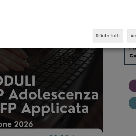
Mo
Da
TF
TF
De
Rifiuta tutti
Ac
ps
il 
Co