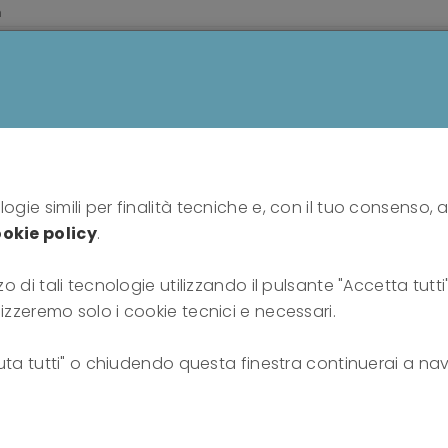
m
HOME
PROFESSIONISTI
PUBBLICO
SU DI N
Moduli opzionali Training TFP 2026: TFP Adolescenza e
ogie simili per finalità tecniche e, con il tuo consenso, a
okie policy
.
i Training TFP 2026: T
zo di tali tecnologie utilizzando il pulsante "Accetta tutt
TFP Applicata
lizzeremo solo i cookie tecnici e necessari.
fiuta tutti" o chiudendo questa finestra continuerai a nav
06-06-2026