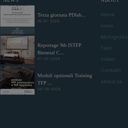
NEWS
ABOUT
Home
Terza giornata PDlab...
19-07-2026
News
Bibliografia
Reportage 9th ISTFP
Testi
Biennial C...
Video
07-07-2026
Contatti
Moduli opzionali Training
About us
TFP ...
06-06-2026