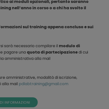
eutico ai moduli opzionali, pertanto saranno
aining nell’anno in corso o a chi ha svolto il
formazioni sul training appena concluso e sui
rsi sarà necessario compilare il
modulo di
a e pagare una
quota di partecipazione
di cui
a amministrativa alla mail
re amministrative, modalità di iscrizione,
 alla mail
pdlabtraining@gmail.com
EDI INFORMAZIONI