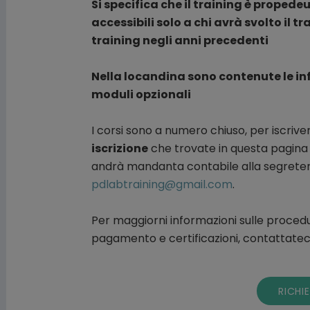
Si specifica che il training è proped
accessibili solo a chi avrà svolto il tr
training negli anni precedenti
Nella locandina sono contenute le in
moduli opzionali
I corsi sono a numero chiuso, per iscrive
iscrizione
che trovate in questa pagin
andrà mandanta contabile alla segreteri
pdlabtraining@gmail.com
.
Per maggiorni informazioni sulle procedu
pagamento e certificazioni, contattateci
RICHI