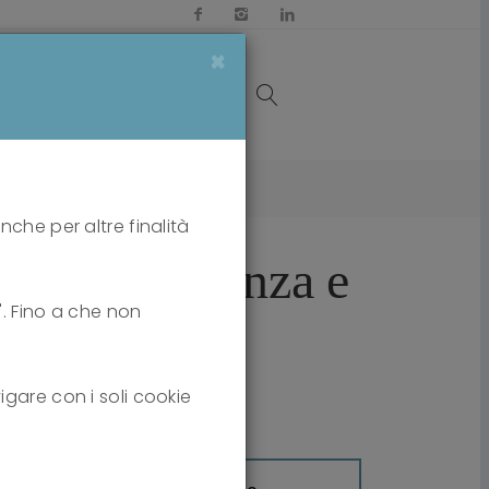
×
OI
MEDIA
CONTATTI
 TFP Applicata
nche per altre finalità
FP Adolescenza e
i". Fino a che non
igare con i soli cookie