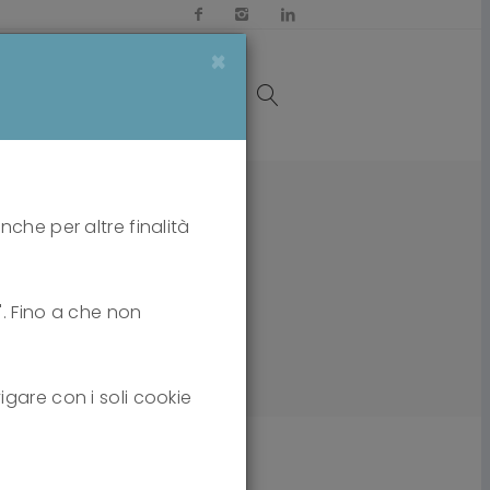
×
OI
MEDIA
CONTATTI
nche per altre finalità
i". Fino a che non
igare con i soli cookie