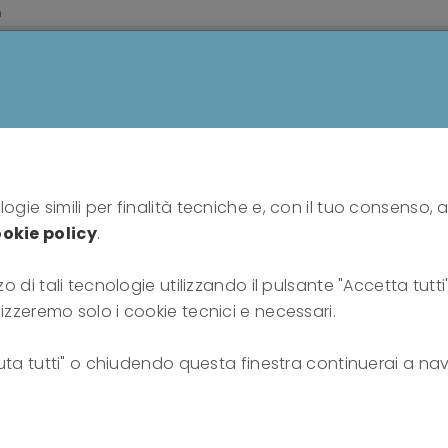
m
HOME
PROFESSIONISTI
PUBBLICO
SU DI N
ogie simili per finalità tecniche e, con il tuo consenso, a
About us
okie policy
.
zo di tali tecnologie utilizzando il pulsante "Accetta tutt
Home
About us
lizzeremo solo i cookie tecnici e necessari.
fiuta tutti" o chiudendo questa finestra continuerai a nav