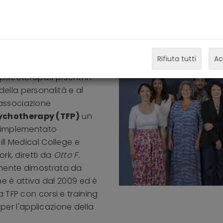
 ha come obiettivi la
urbi di Personalità
la personalità centrato
 oggettuali elaborato da
Rifiuta tutti
Ac
i. L'associazione è
psicoteraputi prsenti in
 della personalità e al
l'associazione
sychotherapy
(TFP)
un
e implementato
ill Medical College e
ork, diretti da
Otto F.
amente dimostrata da
ne è attiva dal 2009 ed è
 TFP con corsi e training
 per l'applicazione della