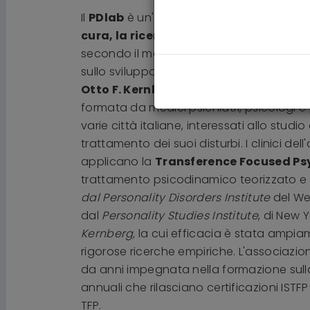
Il
PDlab
è un'Associazione scientifica che
cura, la ricerca, la formazione
sui Dist
secondo il modello di funzionamento del
sullo sviluppo patologico delle relazioni
Otto F. Kernberg
e dai suoi collaborator
formata da medici psichiatri, psicologi e 
varie città italiane, interessati allo studio
trattamento dei suoi disturbi. I clinici del
applicano la
Transference Focused P
trattamento psicodinamico teorizzato 
dal
Personality Disorders Institute
del We
dal
Personality Studies Institute
, di New Y
Kernberg,
la cui efficacia è stata ampi
rigorose ricerche empiriche. L'associazio
da anni impegnata nella formazione sulla
annuali che rilasciano certificazioni ISTFP
TFP.