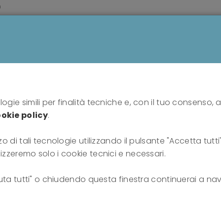
m
HOME
PROFESSIONISTI
PUBBLICO
SU DI N
Home
Tesoriere
Roberto Cazzolla
ogie simili per finalità tecniche e, con il tuo consenso, a
okie policy
.
zo di tali tecnologie utilizzando il pulsante "Accetta tutt
olla
lizzeremo solo i cookie tecnici e necessari.
fiuta tutti" o chiudendo questa finestra continuerai a nav