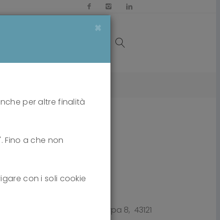
×
OI
MEDIA
CONTATTI
nche per altre finalità
i". Fino a che non
igare con i soli cookie
Borgo Marco dell'Arpa 8, 43121