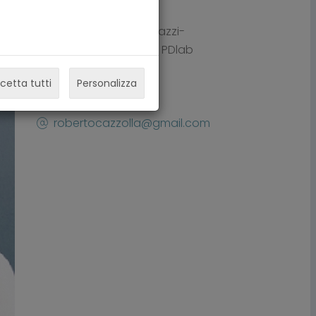
Parma
Studio associato Dazzi-
Cassani-Cazzolla / PDlab
Centro Clinico
cetta tutti
Personalizza
+39 0521 238114
robertocazzolla@gmail.com