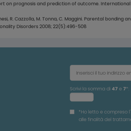
port on prognosis and prediction of outcome. International 
chesi, R. Cazzolla, M. Tonna, C. Maggini. Parental bonding 
rsonality Disorders 2008; 22(5):496-508
Scrivi la somma di
47
e
7
*:
*Ho letto e compreso l'
alle finalità del trattam