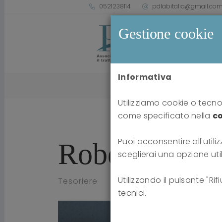
0521238114
pdlabitalia@gmail.co
Gestione cookie
Informativa
Utilizziamo cookie o tecnol
come specificato nella
co
Puoi acconsentire all'utiliz
Roberto Cazz
sceglierai una opzione uti
Utilizzando il pulsante "Ri
Tesoriere
tecnici.