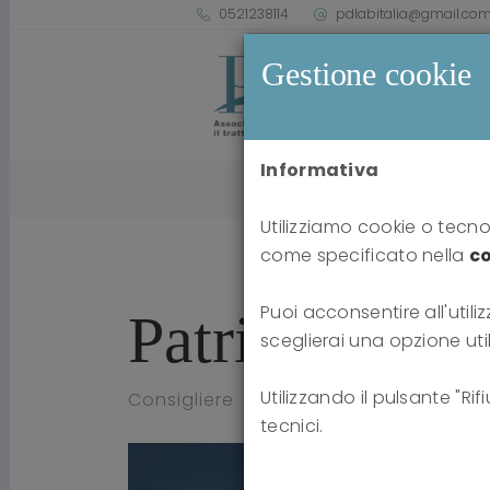
0521238114
pdlabitalia@gmail.co
Gestione cookie
Informativa
Utilizziamo cookie o tecnol
come specificato nella
co
Puoi acconsentire all'utiliz
Patrizia Gian
sceglierai una opzione uti
Utilizzando il pulsante "Ri
Consigliere
tecnici.