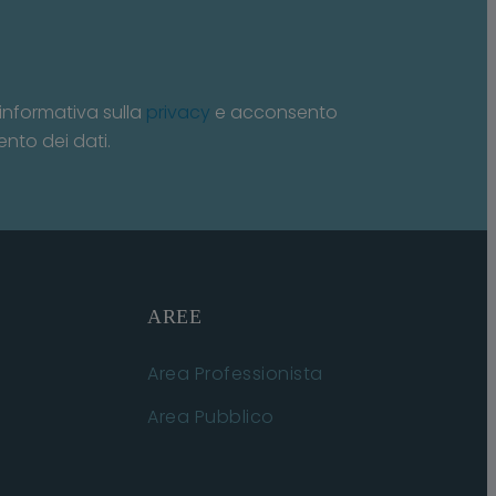
informativa sulla
privacy
e acconsento
ento dei dati.
AREE
Area Professionista
Area Pubblico