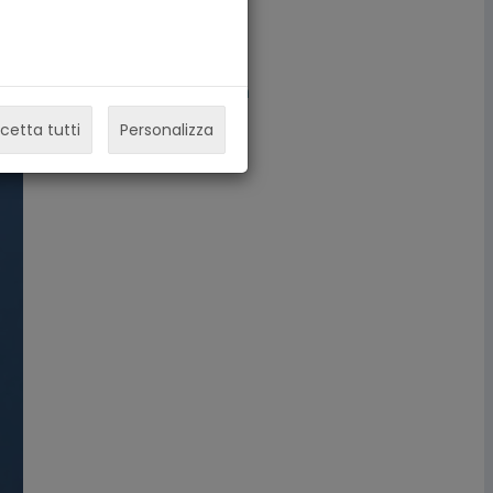
Torino
+393388788819
patgia@gmail.com
cetta tutti
Personalizza