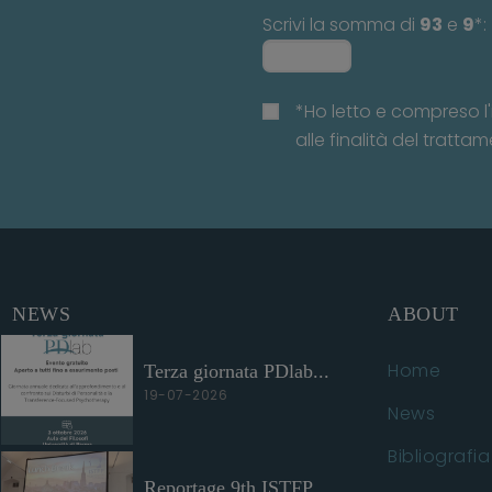
Scrivi la somma di
93
e
9
*:
*Ho letto e compreso l'
alle finalità del trattam
NEWS
ABOUT
Home
Terza giornata PDlab...
19-07-2026
News
Bibliografia
Reportage 9th ISTFP