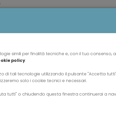
m
HOME
PROFESSIONISTI
PUBBLICO
SU DI N
Home
Consigliere
Patrizia Giannini
ogie simili per finalità tecniche e, con il tuo consenso, a
okie policy
.
zo di tali tecnologie utilizzando il pulsante "Accetta tutt
nini
lizzeremo solo i cookie tecnici e necessari.
fiuta tutti" o chiudendo questa finestra continuerai a nav