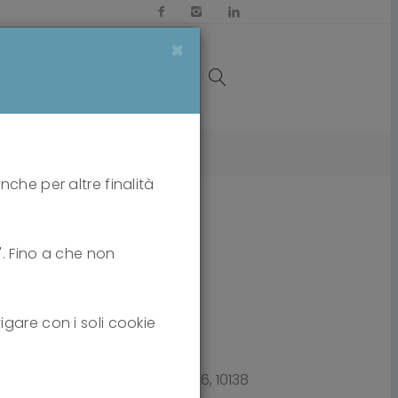
×
OI
MEDIA
CONTATTI
nche per altre finalità
i". Fino a che non
igare con i soli cookie
Via Enrico Cialdini 46, 10138