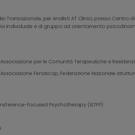
si Transazionale, per Analisti AT Clinici, presso Centro 
pia individuale e di gruppo ad orientamento psicodinam
’Associazione per le Comunità Terapeutiche e Residenzi
’Associazione Fenascop, Federazione Nazionale struttu
Transference-Focused Psychotherapy (ISTFP)
i