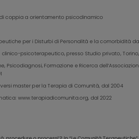
e di coppia a orientamento psicodinamico
eutiche per i Disturbi di Personalità e la comorbidità da
 clinico-psicoterapeutico, presso Studio privato, Torino
e, Psicodiagnosi, Formazione e Ricerca dell’Associazion
1
iversi master per la Terapia di Comunità, dal 2004
elematica: www.terapiadicomunita.org, dal 2022
à, procedure o processi’? In “Le Comunità Terapeutiche” a c