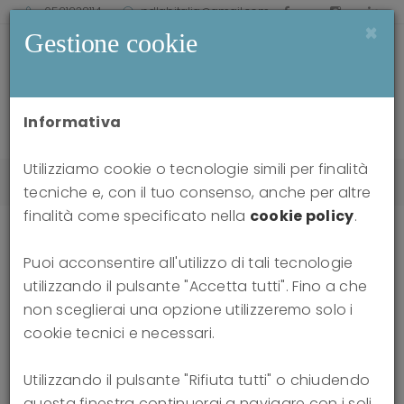
0521238114
pdlabitalia@gmail.com
×
Gestione cookie
Informativa
Utilizziamo cookie o tecnologie simili per finalità
Home
news
Training TFP 2026
tecniche e, con il tuo consenso, anche per altre
finalità come specificato nella
cookie policy
.
Puoi acconsentire all'utilizzo di tali tecnologie
Training TFP 2026
utilizzando il pulsante "Accetta tutti". Fino a che
non sceglierai una opzione utilizzeremo solo i
20-11-2025
cookie tecnici e necessari.
Utilizzando il pulsante "Rifiuta tutti" o chiudendo
questa finestra continuerai a navigare con i soli