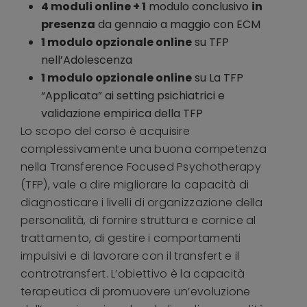
4 moduli online + 1
modulo conclusivo
in
presenza
da gennaio a maggio con ECM
1 modulo opzionale online
su TFP
nell’Adolescenza
1 modulo opzionale online
su La TFP
“Applicata” ai setting psichiatrici e
validazione empirica della TFP
Lo scopo del corso è acquisire
complessivamente una buona competenza
nella T
ransference Focused Psychotherapy
(TFP)
, vale a dire migliorare la capacità di
diagnosticare i livelli di organizzazione della
personalità, di fornire struttura e cornice al
trattamento, di gestire i comportamenti
impulsivi e di lavorare con il transfert e il
controtransfert. L’obiettivo è la capacità
terapeutica di promuovere un’evoluzione