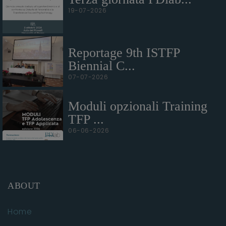
19-07-2026
Reportage 9th ISTFP
Biennial C...
07-07-2026
Moduli opzionali Training
TFP ...
06-06-2026
ABOUT
Home